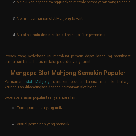
Melakukan deposit menggunakan metode pembayaran yang tersedia
Memilih permainan slot Mahjong favorit
Mulai bermain dan menikmati berbagai fitur permainan
Proses yang sederhana ini membuat pemain dapat langsung menikmati
permainan tanpa harus melalui prosedur yang rumit.
Mengapa Slot Mahjong Semakin Populer
Permainan
slot Mahjong
semakin populer karena memiliki berbagai
keunggulan dibandingkan dengan permainan slot biasa.
Beberapa alasan popularitasnya antara lain:
Tema permainan yang unik
Visual permainan yang menarik