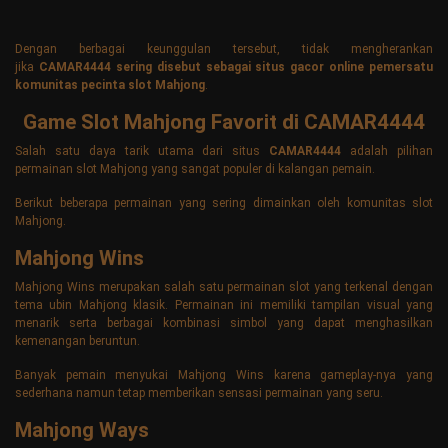
Dengan berbagai keunggulan tersebut, tidak mengherankan
jika
CAMAR4444 sering disebut sebagai situs gacor online pemersatu
komunitas pecinta slot Mahjong
.
Game Slot Mahjong Favorit di CAMAR4444
Salah satu daya tarik utama dari situs
CAMAR4444
adalah pilihan
permainan slot Mahjong yang sangat populer di kalangan pemain.
Berikut beberapa permainan yang sering dimainkan oleh komunitas slot
Mahjong.
Mahjong Wins
Mahjong Wins merupakan salah satu permainan slot yang terkenal dengan
tema ubin Mahjong klasik. Permainan ini memiliki tampilan visual yang
menarik serta berbagai kombinasi simbol yang dapat menghasilkan
kemenangan beruntun.
Banyak pemain menyukai Mahjong Wins karena gameplay-nya yang
sederhana namun tetap memberikan sensasi permainan yang seru.
Mahjong Ways