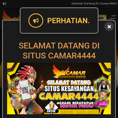
Selamat Datang Di Camar4444 Situs
PERHATIAN.
Masuk
Daftar
SELAMAT DATANG DI
SITUS CAMAR4444
Slot
Live Game
Casino