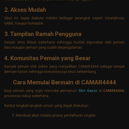
2. Akses Mudah
Situs ini dapat diakses melalui berbagai perangkat seperti smartphone,
tablet, maupun komputer.
3. Tampilan Ramah Pengguna
Desain situs dibuat sederhana sehingga mudah digunakan oleh pemain
baru maupun pemain yang sudah berpengalaman.
4. Komunitas Pemain yang Besar
Banyak pemain slot online yang menjadikan CAMAR4444 sebagai tempat
bermain favorit sehingga komunitasnya terus berkembang.
Cara Memulai Bermain di CAMAR4444
Bagi pemain yang ingin mencoba permainan
Slot Gacor
di
CAMAR4444
,
prosesnya cukup sederhana.
Berikut langkah-langkah umum yang dapat dilakukan:
Membuat akun melalui proses pendaftaran singkat